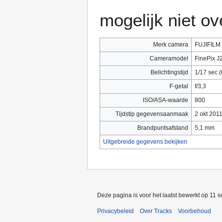
mogelijk niet o
Merk camera
FUJIFILM
Cameramodel
FinePix J
Belichtingstijd
1/17 sec 
F-getal
f/3,3
ISO/ASA-waarde
800
Tijdstip gegevensaanmaak
2 okt 201
Brandpuntsafstand
5,1 mm
Uitgebreide gegevens bekijken
Deze pagina is voor het laatst bewerkt op 11 
Privacybeleid
Over Tracks
Voorbehoud