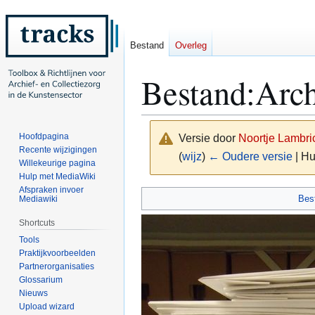
Bestand
Overleg
Bestand
:
Arch
Hoofdpagina
Versie door
Noortje Lambri
Recente wijzigingen
(
wijz
)
← Oudere versie
| Hu
Willekeurige pagina
Hulp met MediaWiki
Afspraken invoer
Naar
Naar
Bes
Mediawiki
navigatie
zoeken
Shortcuts
springen
springen
Tools
Praktijkvoorbeelden
Partnerorganisaties
Glossarium
Nieuws
Upload wizard