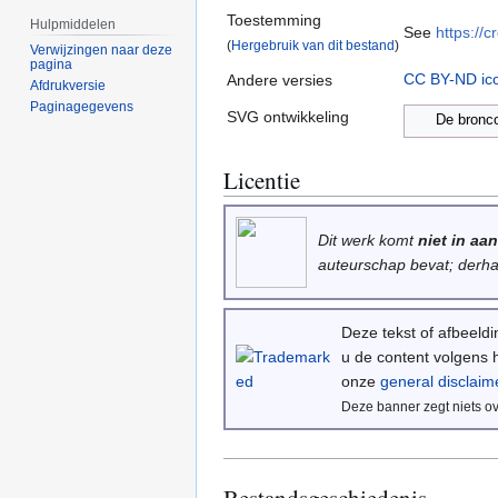
Toestemming
Hulpmiddelen
See
https://
(
Hergebruik van dit bestand
)
Verwijzingen naar deze
pagina
CC BY-ND ic
Andere versies
Afdrukversie
Paginagegevens
SVG ontwikkeling
De bronco
Licentie
Dit werk komt
niet in a
auteurschap bevat; derhal
Deze tekst of afbeeld
u de content volgens 
onze
general disclaim
Deze banner zegt niets ov
Bestandsgeschiedenis