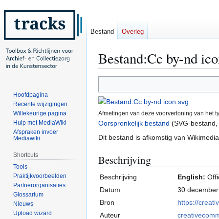
Bestand
Overleg
Bestand:Cc by-nd ico
Naar
Naar
navigatie
zoeken
Hoofdpagina
springen
springen
Recente wijzigingen
Willekeurige pagina
Afmetingen van deze voorvertoning van het 
Hulp met MediaWiki
Oorspronkelijk bestand
(SVG-bestand, 
Afspraken invoer
Dit bestand is afkomstig van Wikimed
Mediawiki
Shortcuts
Beschrijving
Tools
Praktijkvoorbeelden
Beschrijving
English:
Off
Partnerorganisaties
Datum
30 december
Glossarium
Bron
https://crea
Nieuws
Upload wizard
Auteur
creativecom