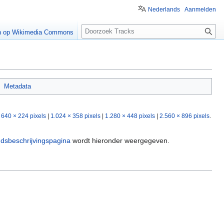
Nederlands
Aanmelden
Z
n op Wikimedia Commons
o
e
k
e
n
Metadata
|
640 × 224 pixels
|
1.024 × 358 pixels
|
1.280 × 448 pixels
|
2.560 × 896 pixels
.
dsbeschrijvingspagina
wordt hieronder weergegeven.