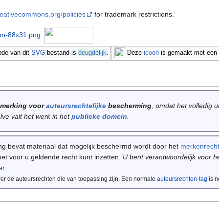
creativecommons.org/policies
for trademark restrictions.
on-88x31.png
:
de van dit
SVG
-bestand is
deugdelijk
.
Deze
icoon
is gemaakt met een
anmerking voor
auteursrechtelijke
bescherming
, omdat het volledig 
ve valt het werk in het
publieke domein
.
ing bevat materiaal dat mogelijk beschermd wordt door het
merkenrech
het voor u geldende recht kunt inzetten.
U bent verantwoordelijk voor 
er
.
er de auteursrechten die van toepassing zijn.
Een normale
auteursrechten-tag
is n