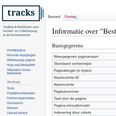
Bestand
Overleg
Informatie over "Bes
Basisgegevens
Naar
Naar
navigatie
zoeken
Hoofdpagina
Recente wijzigingen
springen
springen
Weergegeven paginanaam
Willekeurige pagina
Standaard sorteerwijze
Hulp met MediaWiki
Afspraken invoer
Paginalengte (in bytes)
Mediawiki
Naamruimte-ID
Shortcuts
Naamruimte
Tools
Paginanummer
Praktijkvoorbeelden
Partnerorganisaties
Taal voor de pagina
Glossarium
Pagina-inhoudsmodel
Nieuws
Indexering door robots
Upload wizard