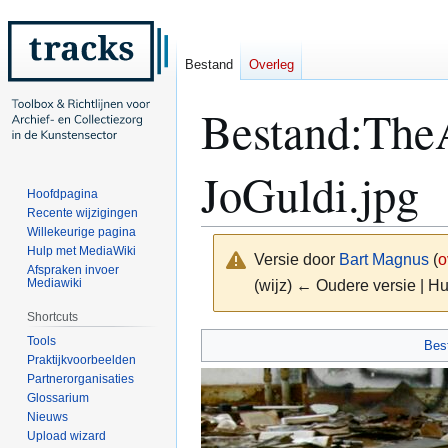
Bestand
Overleg
Bestand
:
TheA
JoGuldi.jpg
Hoofdpagina
Recente wijzigingen
Willekeurige pagina
Hulp met MediaWiki
Versie door
Bart Magnus
(
o
Afspraken invoer
Mediawiki
(wijz) ← Oudere versie | Hu
Shortcuts
Naar
Naar
Tools
Bes
Praktijkvoorbeelden
navigatie
zoeken
Partnerorganisaties
springen
springen
Glossarium
Nieuws
Upload wizard