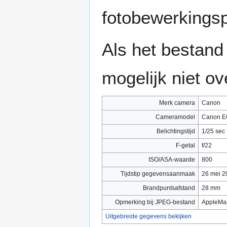
fotobewerkings
Als het bestand
mogelijk niet o
Merk camera
Canon
Cameramodel
Canon E
Belichtingstijd
1/25 sec 
F-getal
f/22
ISO/ASA-waarde
800
Tijdstip gegevensaanmaak
26 mei 2
Brandpuntsafstand
28 mm
Opmerking bij JPEG-bestand
AppleMa
Uitgebreide gegevens bekijken