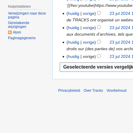
0
n
e
e
'{{#ev:youtube|https://www.youtub
3
e
Hulpmiddelen
2
b
n
e
j
w
huidig
vorige
23 jul 2024 
Verwijzingen naar deze
4
e
b
n
pagina
u
e
de TRACKS ont organisé un webinaire
w
e
Gerelateerde
b
l
r
wijzigingen
e
huidig
vorige
23 jul 2024 
w
e
2
k
Atom
r
aux documents d'archives, tels que le
e
w
Paginagegevens
0
i
k
r
huidig
vorige
23 jul 2024 
e
2
n
i
k
droits sur (des parties de) vos archi
r
4
g
n
i
k
huidig
vorige
23 jul 2024 
s
g
n
i
s
s
g
n
a
s
s
g
m
a
s
s
e
m
a
s
Privacybeleid
Over Tracks
Voorbehoud
n
e
m
a
v
n
e
m
a
v
n
e
t
a
v
n
t
t
a
v
i
t
t
a
n
i