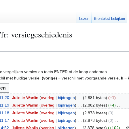
Lezen
Brontekst bekijken
fr: versiegeschiedenis
e te vergelijken versies en toets ENTER of de knop onderaan.
hil met huidige versie,
(vorige)
= verschil met voorgaande versie,
k
= k
11:20
Juliette Wanlin
overleg
bijdragen
2.881 bytes
−1
11:19
Juliette Wanlin
overleg
bijdragen
2.882 bytes
+4
11:18
Juliette Wanlin
overleg
bijdragen
2.878 bytes
0
11:17
Juliette Wanlin
overleg
bijdragen
2.878 bytes
0
14:52
Juliette Wanlin
overleg
bijdragen
2.878 bytes
+102