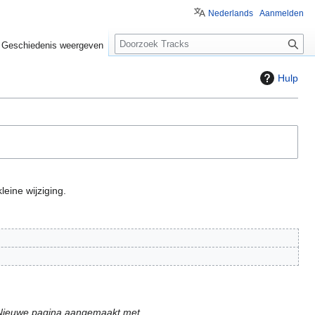
Nederlands
Aanmelden
Z
Geschiedenis weergeven
o
e
Hulp
k
e
n
leine wijziging.
Nieuwe pagina aangemaakt met