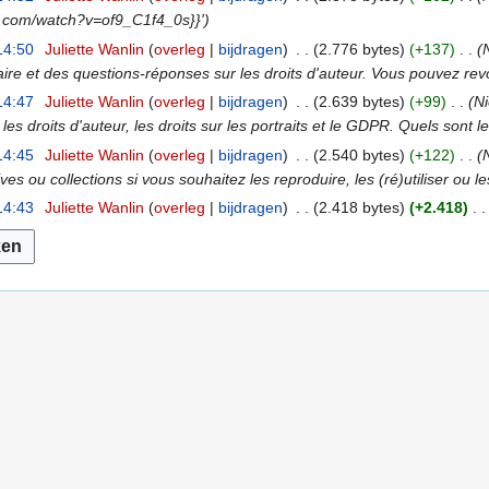
e.com/watch?v=of9_C1f4_0s}}'
14:50
Juliette Wanlin
overleg
bijdragen
2.776 bytes
+137
 et des questions-réponses sur les droits d'auteur. Vous pouvez revoir
14:47
Juliette Wanlin
overleg
bijdragen
2.639 bytes
+99
Ni
s droits d'auteur, les droits sur les portraits et le GDPR. Quels sont les
14:45
Juliette Wanlin
overleg
bijdragen
2.540 bytes
+122
ves ou collections si vous souhaitez les reproduire, les (ré)utiliser ou le
14:43
Juliette Wanlin
overleg
bijdragen
2.418 bytes
+2.418