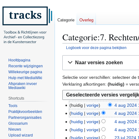
Categorie
Overleg
Categorie:7. Rechten/
Logboek voor deze pagina bekijken
Naar
Naar
Hoofdpagina
Naar versies zoeken
navigatie
zoeken
Recente wijzigingen
springen
springen
Willekeurige pagina
Selectie voor verschillen: selecteer d
Hulp met MediaWiki
Verklaring afkortingen:
(huidig)
= versc
Afspraken invoer
Mediawiki
Shortcuts
huidig
vorige
4 aug 2024 
4
Tools
G
Praktijkvoorbeelden
a
huidig
vorige
4 aug 2024 
Partnerorganisaties
e
u
G
huidig
vorige
4 aug 2024 
Glossarium
e
g
e
G
Nieuws
huidig
vorige
4 aug 2024 
n
2
e
e
Upload wizard
G
huidig
vorige
23 jul 2024 
2
b