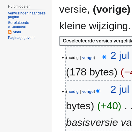
versie,
(vorige)
Hulpmiddelen
Verwijzingen naar deze
pagina
kleine wijziging.
Gerelateerde
wijzigingen
Atom
Paginagegevens
2
2 ju
huidig
vorige
j
u
178 bytes
−
l
2
G
0
2 ju
e
2
huidig
vorige
e
4
bytes
+40
n
b
e
basisversie v
w
e