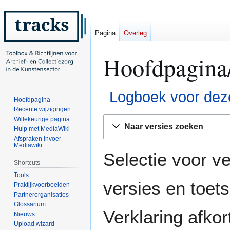
Pagina
Overleg
Hoofdpagina/
Logboek voor deze
Hoofdpagina
Recente wijzigingen
Naar
Naar
Willekeurige pagina
Naar versies zoeken
Hulp met MediaWiki
navigatie
zoeken
Afspraken invoer
springen
springen
Mediawiki
Selectie voor ve
Shortcuts
Tools
versies en toe
Praktijkvoorbeelden
Partnerorganisaties
Glossarium
Verklaring afko
Nieuws
Upload wizard