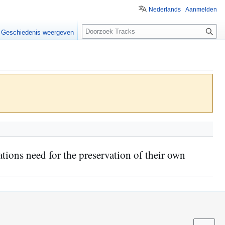
Nederlands
Aanmelden
Z
Geschiedenis weergeven
o
e
k
e
n
ations need for the preservation of their own