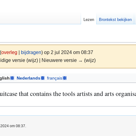
Lezen
Brontekst bekijken
(
overleg
|
bijdragen
)
op 2 jul 2024 om 08:37
idige versie (wijz) | Nieuwere versie → (wijz)
glish
Nederlands
français
tcase that contains the tools artists and arts organis
l 2024 om 08:37.