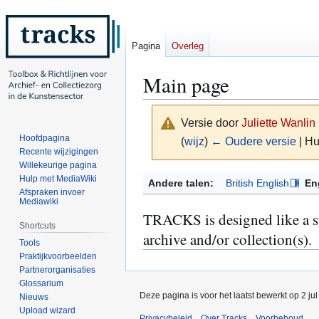
Pagina
Overleg
Main page
Versie door
Juliette Wanlin
Hoofdpagina
(
wijz
)
← Oudere versie
| Hu
Recente wijzigingen
Willekeurige pagina
Naar
Naar
Hulp met MediaWiki
Andere talen:
British English
En
Afspraken invoer
navigatie
zoeken
Mediawiki
springen
springen
TRACKS is designed like a sui
Shortcuts
archive and/or collection(s).
Tools
Praktijkvoorbeelden
Partnerorganisaties
Glossarium
Deze pagina is voor het laatst bewerkt op 2 ju
Nieuws
Upload wizard
Privacybeleid
Over Tracks
Voorbehoud