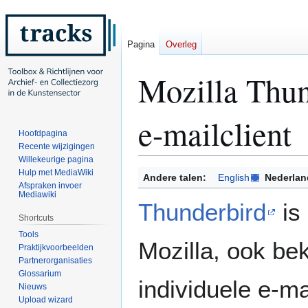
Pagina
Overleg
Mozilla Thun
e-mailclient
Hoofdpagina
Recente wijzigingen
Willekeurige pagina
Hulp met MediaWiki
Naar
Naar
Andere talen:
English
Nederlan
Afspraken invoer
navigatie
zoeken
Mediawiki
springen
springen
Thunderbird
is 
Shortcuts
Tools
Mozilla, ook be
Praktijkvoorbeelden
Partnerorganisaties
Glossarium
individuele e-m
Nieuws
Upload wizard