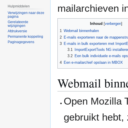
mailarchieven 
Hulpmiddelen
Verwijzingen naar deze
pagina
Gerelateerde
Inhoud
wijzigingen
1
Webmail binnenhalen
Afdrukversie
Permanente koppeling
2
E-mails exporteren naar de mappenstr
Paginagegevens
3
E-mails in bulk exporteren met Import
3.1
ImportExportTools NG installere
3.2
Een bulk individuele e-mails op
4
Een e-mailarchief opslaan in MBOX
Webmail binn
Open Mozilla T
gebruikt hebt,