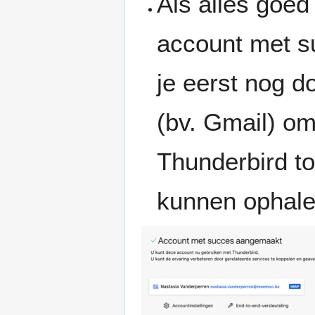
Als alles goed 
account met s
je eerst nog d
(bv. Gmail) om
Thunderbird t
kunnen ophale