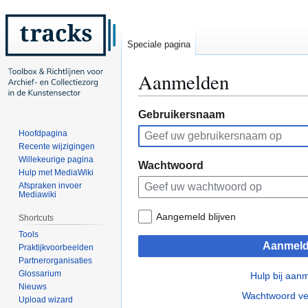
Speciale pagina
Aanmelden
Naar
Naar
Gebruikersnaam
navigatie
zoeken
Hoofdpagina
springen
springen
Recente wijzigingen
Willekeurige pagina
Wachtwoord
Hulp met MediaWiki
Afspraken invoer
Mediawiki
Aangemeld blijven
Shortcuts
Tools
Aanmel
Praktijkvoorbeelden
Partnerorganisaties
Glossarium
Hulp bij aan
Nieuws
Wachtwoord ve
Upload wizard