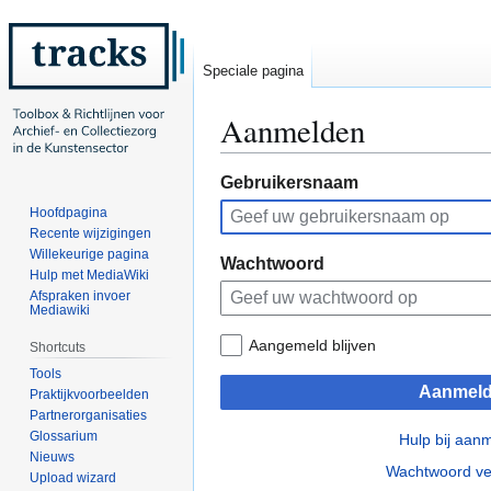
Speciale pagina
Aanmelden
Naar
Naar
Gebruikersnaam
navigatie
zoeken
Hoofdpagina
springen
springen
Recente wijzigingen
Willekeurige pagina
Wachtwoord
Hulp met MediaWiki
Afspraken invoer
Mediawiki
Aangemeld blijven
Shortcuts
Tools
Aanmel
Praktijkvoorbeelden
Partnerorganisaties
Glossarium
Hulp bij aan
Nieuws
Wachtwoord ve
Upload wizard