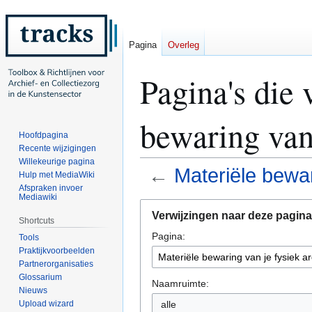
Pagina
Overleg
Pagina's die 
bewaring van 
Hoofdpagina
Recente wijzigingen
Willekeurige pagina
←
Materiële bewari
Hulp met MediaWiki
Afspraken invoer
Mediawiki
Naar
Naar
Verwijzingen naar deze pagina
navigatie
zoeken
Shortcuts
Pagina:
springen
springen
Tools
Praktijkvoorbeelden
Partnerorganisaties
Glossarium
Naamruimte:
Nieuws
Upload wizard
alle