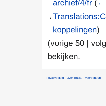
archief/4/fr
(
← 
Translations:C
koppelingen
)
(
vorige 50
|
vol
bekijken.
Privacybeleid
Over Tracks
Voorbehoud