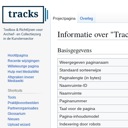
Projectpagina
Overleg
Informatie over "Trac
Basisgegevens
Naar
Naar
navigatie
zoeken
Hoofdpagina
Recente wijzigingen
springen
springen
Weergegeven paginanaam
Willekeurige pagina
Standaard sorteerwijze
Hulp met MediaWiki
Afspraken invoer
Paginalengte (in bytes)
Mediawiki
Naamruimte-ID
Shortcuts
Naamruimte
Tools
Paginanummer
Praktijkvoorbeelden
Partnerorganisaties
Taal voor de pagina
Glossarium
Pagina-inhoudsmodel
Nieuws
Indexering door robots
Upload wizard