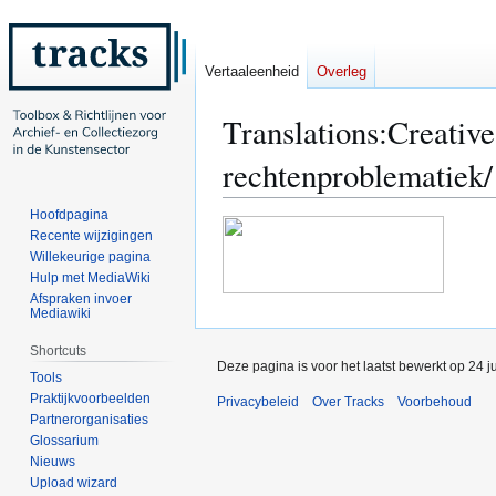
Vertaaleenheid
Overleg
Translations
:
Creative
rechtenproblematiek/
Hoofdpagina
Naar
Naar
Recente wijzigingen
navigatie
zoeken
Willekeurige pagina
springen
springen
Hulp met MediaWiki
Afspraken invoer
Mediawiki
Shortcuts
Deze pagina is voor het laatst bewerkt op 24 j
Tools
Praktijkvoorbeelden
Privacybeleid
Over Tracks
Voorbehoud
Partnerorganisaties
Glossarium
Nieuws
Upload wizard