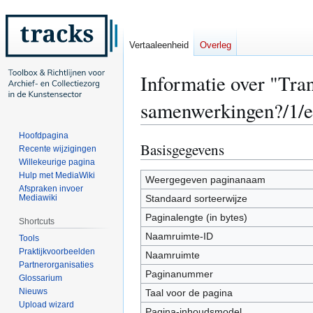
Vertaaleenheid
Overleg
Informatie over "Tran
samenwerkingen?/1/e
Hoofdpagina
Basisgegevens
Naar
Naar
Recente wijzigingen
navigatie
zoeken
Willekeurige pagina
Hulp met MediaWiki
springen
springen
Weergegeven paginanaam
Afspraken invoer
Mediawiki
Standaard sorteerwijze
Paginalengte (in bytes)
Shortcuts
Naamruimte-ID
Tools
Praktijkvoorbeelden
Naamruimte
Partnerorganisaties
Paginanummer
Glossarium
Nieuws
Taal voor de pagina
Upload wizard
Pagina-inhoudsmodel