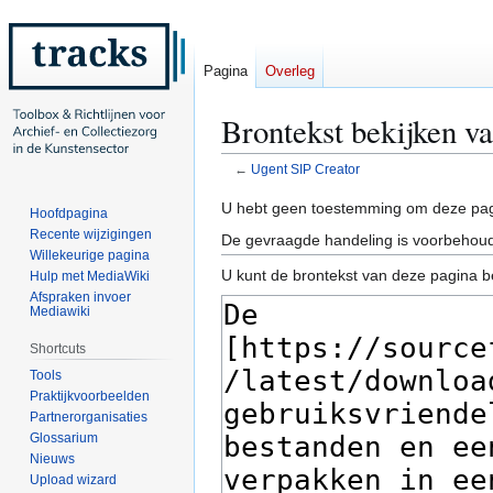
Pagina
Overleg
Brontekst bekijken v
←
Ugent SIP Creator
Naar
Naar
U hebt geen toestemming om deze pag
Hoofdpagina
navigatie
zoeken
Recente wijzigingen
De gevraagde handeling is voorbehoud
springen
springen
Willekeurige pagina
U kunt de brontekst van deze pagina b
Hulp met MediaWiki
Afspraken invoer
Mediawiki
Shortcuts
Tools
Praktijkvoorbeelden
Partnerorganisaties
Glossarium
Nieuws
Upload wizard