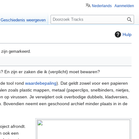
Nederlands
Aanmelden
Z
Geschiedenis weergeven
o
e
Hulp
k
e
 zijn gemarkeerd.
n
? En zijn er zaken die ik (verplicht) moet bewaren?
 de tool rond
waardebepaling
). Dat geldt zowel voor een papieren
alen zoals plastic mappen, metaal (paperclips, snelbinders, nietjes,
ren op virussen. Je verwijdert ook overbodige dubbels, kladversies,
n. Bovendien neemt een geschoond archief minder plaats in in de
ject afrondt.
n ook een