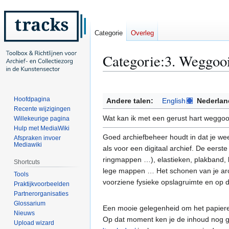
Categorie
Overleg
Categorie
:
3. Weggooi
Naar
Naar
navigatie
zoeken
Hoofdpagina
Andere talen:
English
Nederlan
springen
springen
Recente wijzigingen
Wat kan ik met een gerust hart weggooi
Willekeurige pagina
Hulp met MediaWiki
Goed archiefbeheer houdt in dat je wee
Afspraken invoer
Mediawiki
als voor een digitaal archief. De eerste
ringmappen …), elastieken, plakband, li
Shortcuts
lege mappen … Het schonen van je arch
Tools
voorziene fysieke opslagruimte en op d
Praktijkvoorbeelden
Partnerorganisaties
Glossarium
Een mooie gelegenheid om het papieren 
Nieuws
Op dat moment ken je de inhoud nog g
Upload wizard