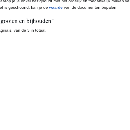
arop je je enkel bezighoudt met het ordelijk en toegankelijk maken va
ief is geschoond, kan je de
waarde
van de documenten bepalen.
eggooien en bijhouden"
ina’s, van de 3 in totaal.
y