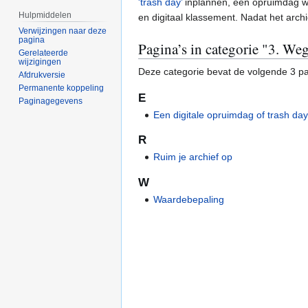
'trash day’
inplannen, een opruimdag wa
Hulpmiddelen
en digitaal klassement. Nadat het arch
Verwijzingen naar deze
pagina
Pagina’s in categorie "3. W
Gerelateerde
wijzigingen
Deze categorie bevat de volgende 3 pag
Afdrukversie
Permanente koppeling
E
Paginagegevens
Een digitale opruimdag of trash da
R
Ruim je archief op
W
Waardebepaling