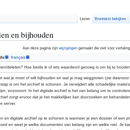
Lezen
Brontekst bekijken
en en bijhouden
Aan deze pagina zijn
wijzigingen
gemaakt die niet voor vertaling
ds
français
en/deleten? Hoe beslis ik of iets waardevol genoeg is om bij te houden
t wat je moet of wilt bijhouden en wat je mag weggooien (zie daarvoor
 stap is om het archief te schonen. Je verwijdert alle schadelijke materi
jm, enzovoort. In het digitale archief is het van belang om te controle
ief zorgt ervoor dat je het makkelijker kan doorzoeken en behandele
e server.
en digitale archief op te schonen is wanneer je een dossier of een pro
oed en weet je welke documenten van belang zijn en welke niet. Je ka