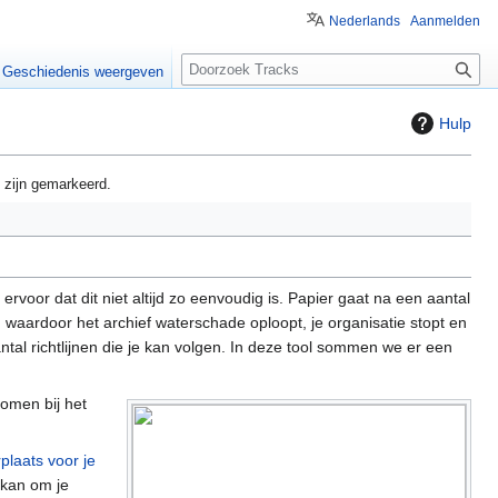
Nederlands
Aanmelden
Z
Geschiedenis weergeven
o
e
Hulp
k
e
 zijn gemarkeerd.
n
 ervoor dat dit niet altijd zo eenvoudig is. Papier gaat na een aantal
en waardoor het archief waterschade oploopt, je organisatie stopt en
antal richtlijnen die je kan volgen. In deze tool sommen we er een
komen bij het
laats voor je
 kan om je