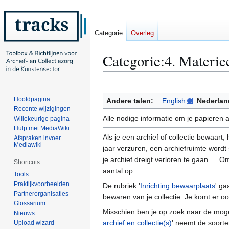
Categorie
Overleg
Categorie
:
4. Materie
Naar
Naar
navigatie
zoeken
Hoofdpagina
Andere talen:
English
Nederlan
springen
springen
Recente wijzigingen
Alle nodige informatie om je papieren ar
Willekeurige pagina
Hulp met MediaWiki
Als je een archief of collectie bewaart,
Afspraken invoer
Mediawiki
jaar verzuren, een archiefruimte wordt 
je archief dreigt verloren te gaan … Om
Shortcuts
aantal op.
Tools
Praktijkvoorbeelden
De rubriek '
Inrichting bewaarplaats
' ga
Partnerorganisaties
bewaren van je collectie. Je komt er o
Glossarium
Misschien ben je op zoek naar de moge
Nieuws
archief en collectie(s)
' neemt de soorte
Upload wizard