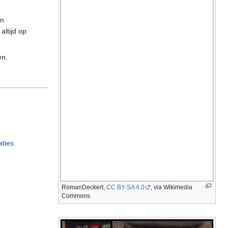
en
altijd op
en.
aties
RomanDeckert,
CC BY-SA 4.0
, via Wikimedia
Commons