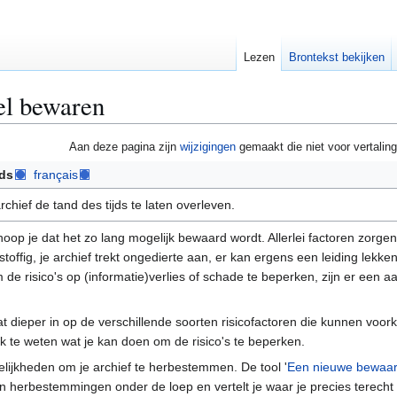
Lezen
Brontekst bekijken
el bewaren
Aan deze pagina zijn
wijzigingen
gemaakt die niet voor vertaling
ds
français
chief de tand des tijds te laten overleven.
 hoop je dat het zo lang mogelijk bewaard wordt. Allerlei factoren zorgen
stoffig, je archief trekt ongedierte aan, er kan ergens een leiding lekk
 de risico's op (informatie)verlies of schade te beperken, zijn er een a
at dieper in op de verschillende soorten risicofactoren die kunnen voor
ok te weten wat je kan doen om de risico's te beperken.
lijkheden om je archief te herbestemmen. De tool '
Een nieuwe bewaarp
n herbestemmingen onder de loep en vertelt je waar je precies terecht