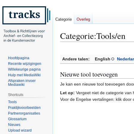
Categorie
Overleg
Categorie
:
Tools/en
Naar
Naar
navigatie
zoeken
Hoofdpagina
Andere talen:
English
Nederla
springen
springen
Recente wijzigingen
Willekeurige pagina
Nieuwe tool toevoegen
Hulp met MediaWiki
Afspraken invoer
Je kan een nieuwe tool toevoegen door 
Mediawiki
Let op:
Vergeet niet de categorie van h
Shortcuts
Voor de Engelse vertalingen: klik door
Tools
Praktijkvoorbeelden
Partnerorganisaties
Glossarium
Nieuws
Upload wizard