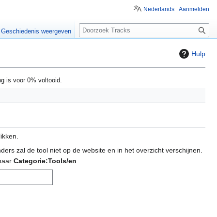
Nederlands
Aanmelden
Z
Geschiedenis weergeven
o
e
Hulp
k
e
ng is voor 0% voltooid.
n
likken.
ers zal de tool niet op de website en in het overzicht verschijnen.
 naar
Categorie:Tools/en