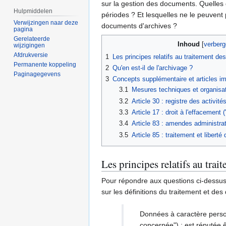
sur la gestion des documents. Quelles
Hulpmiddelen
périodes ? Et lesquelles ne le peuvent p
Verwijzingen naar deze
documents d'archives ?
pagina
Gerelateerde
Inhoud
wijzigingen
Afdrukversie
1
Les principes relatifs au traitement d
Permanente koppeling
2
Qu'en est-il de l'archivage ?
Paginagegevens
3
Concepts supplémentaire et articles i
3.1
Mesures techniques et organisat
3.2
Article 30 : registre des activité
3.3
Article 17 : droit à l'effacement ("
3.4
Article 83 : amendes administra
3.5
Article 85 : traitement et liberté
Les principes relatifs au tra
Pour répondre aux questions ci-dessus, 
sur les définitions du traitement et de
Données à caractère person
concernée") ; est réputée 