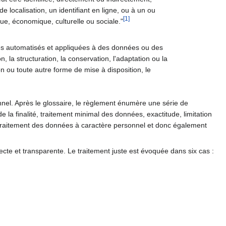
 localisation, un identifiant en ligne, ou à un ou
[
1
]
ue, économique, culturelle ou sociale."
dés automatisés et appliquées à des données ou des
, la structuration, la conservation, l'adaptation ou la
sion ou toute autre forme de mise à disposition, le
nnel. Après le glossaire, le règlement énumère une série de
e la finalité, traitement minimal des données, exactitude, limitation
 du traitement des données à caractère personnel et donc également
ecte et transparente. Le traitement juste est évoquée dans six cas :