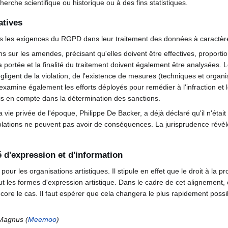
cherche scientifique ou historique ou à des fins statistiques.
atives
as les exigences du RGPD dans leur traitement des données à caractè
ns sur les amendes, précisant qu'elles doivent être effectives, proportio
la portée et la finalité du traitement doivent également être analysées. L
ligent de la violation, de l'existence de mesures (techniques et organi
 examine également les efforts déployés pour remédier à l'infraction et l
is en compte dans la détermination des sanctions.
la vie privée de l'époque, Philippe De Backer, a déjà déclaré qu'il n'éta
iolations ne peuvent pas avoir de conséquences. La jurisprudence révèl
té d'expression et d'information
 pour les organisations artistiques. Il stipule en effet que le droit à la p
lut les formes d'expression artistique. Dans le cadre de cet alignement,
ore le cas. Il faut espérer que cela changera le plus rapidement possi
 Magnus (
Meemoo
)