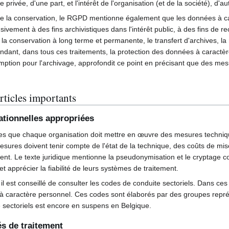
 privée, d'une part, et l'intérêt de l'organisation (et de la société), d'au
on de la conservation, le RGPD mentionne également que les données à 
sivement à des fins archivistiques dans l'intérêt public, à des fins de re
la conservation à long terme et permanente, le transfert d'archives, la m
endant, dans tous ces traitements, la protection des données à caractè
mption pour l'archivage, approfondit ce point en précisant que des mes
rticles importants
ationnelles appropriées
s que chaque organisation doit mettre en œuvre des mesures techniques
ures doivent tenir compte de l'état de la technique, des coûts de mise 
itement. Le texte juridique mentionne la pseudonymisation et le cryptag
et apprécier la fiabilité de leurs systèmes de traitement.
il est conseillé de consulter les codes de conduite sectoriels. Dans ces 
 caractère personnel. Ces codes sont élaborés par des groupes représe
 sectoriels est encore en suspens en Belgique.
tés de traitement