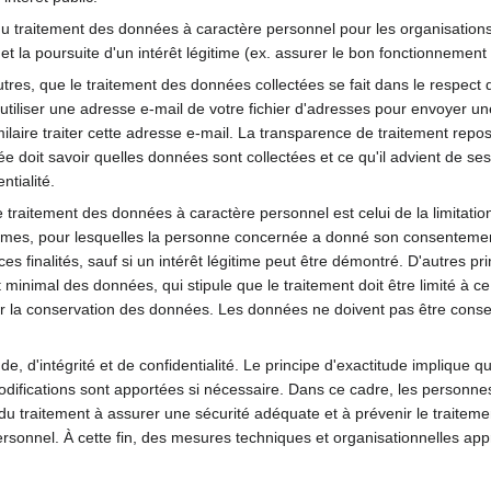
du traitement des données à caractère personnel pour les organisation
et la poursuite d'un intérêt légitime (ex. assurer le bon fonctionnement 
autres, que le traitement des données collectées se fait dans le respe
'utiliser une adresse e-mail de votre fichier d'adresses pour envoyer un
ilaire traiter cette adresse e-mail. La transparence de traitement repo
doit savoir quelles données sont collectées et ce qu'il advient de se
ntialité.
traitement des données à caractère personnel est celui de la limitation d
 légitimes, pour lesquelles la personne concernée a donné son consente
s finalités, sauf si un intérêt légitime peut être démontré. D'autres pri
t minimal des données, qui stipule que le traitement doit être limité à ce
iter la conservation des données. Les données ne doivent pas être con
ude, d'intégrité et de confidentialité. Le principe d'exactitude implique
ifications sont apportées si nécessaire. Dans ce cadre, les personnes co
 du traitement à assurer une sécurité adéquate et à prévenir le traitemen
rsonnel. À cette fin, des mesures techniques et organisationnelles appr