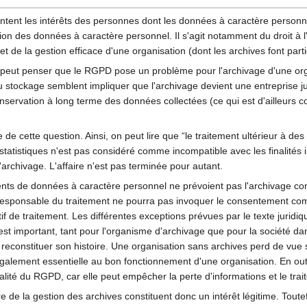
ntent les intérêts des personnes dont les données à caractère personnel
tion des données à caractère personnel. Il s'agit notamment du droit à l'
de la gestion efficace d'une organisation (dont les archives font parti
 peut penser que le RGPD pose un problème pour l'archivage d'une organi
 stockage semblent impliquer que l'archivage devient une entreprise juri
ervation à long terme des données collectées (ce qui est d'ailleurs c
e de cette question. Ainsi, on peut lire que “le traitement ultérieur à des
 statistiques n'est pas considéré comme incompatible avec les finalités in
chivage. L'affaire n'est pas terminée pour autant.
ts de données à caractère personnel ne prévoient pas l'archivage com
esponsable du traitement ne pourra pas invoquer le consentement comme
if de traitement. Les différentes exceptions prévues par le texte juridi
il est important, tant pour l'organisme d'archivage que pour la société
reconstituer son histoire. Une organisation sans archives perd de vue 
galement essentielle au bon fonctionnement d'une organisation. En out
tialité du RGPD, car elle peut empêcher la perte d'informations et le trait
e de la gestion des archives constituent donc un intérêt légitime. Toutefo