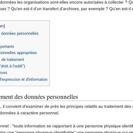
 données les organisations sont-elles encore autorisées à collecter ?
as ? Qu'en est-il d'un transfert d'archives, par exemple ? Qu'en est-il de
es données personnelles
mportants
ionnelles appropriées
s de traitement
droit à l'oubli")
tives
 d'expression et d'information
itement des données personnelles
il convient d'examiner de près les principes relatifs au traitement des
s données à caractère personnel.
nel : "toute information se rapportant à une personne physique identi
être une "personne physique identifiable" une personne physique qui peu