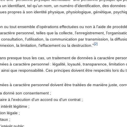
n identifiant, tel qu'un nom, un numéro d'identification, des données de
ques propres à son identité physique, physiologique, génétique, psychiq
ion ou tout ensemble d'opérations effectuées ou non à l'aide de procé
ctère personnel, telles que la collecte, l'enregistrement, l'organisation
la consultation, l'utilisation, la communication par transmission, la diffu
[
2
]
nexion, la limitation, l'effacement ou la destruction."
, dans presque tous les cas, un traitement de données à caractère perso
nées à caractère personnel : légalité, loyauté, transparence, limitation d
té, ainsi que responsabilité. Ces principes doivent être respectés lors
nées à caractère personnel doivent être traitées de manière juste, corr
 a donné son consentement ;
aire à l'exécution d'un accord ou d'un contrat ;
intérêt légitime ;
ion légale ;
itaux ;
intérêt public.