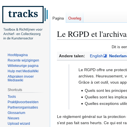
Pagina
Overleg
Le RGPD et l'archivage
Naar
Naar
Dit is ee
navigatie
zoeken
Hoofdpagina
Andere talen:
English
Nederlan
springen
springen
Recente wijzigingen
Willekeurige pagina
Le RGPD offre une protecti
Hulp met MediaWiki
archives. Heureusement, vo
Afspraken invoer
Mediawiki
Grâce à cet outil, vous app
Shortcuts
Quels sont les princi
Tools
Quelles sont les implic
Praktijkvoorbeelden
Quelles exceptions utili
Partnerorganisaties
Glossarium
Le règlement général sur la protectio
Nieuws
s'est pas fait sans heurts. Ce qui est r
Upload wizard