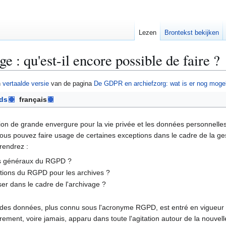
Lezen
Brontekst bekijken
 : qu'est-il encore possible de faire ?
n
vertaalde versie
van de pagina
De GDPR en archiefzorg: wat is er nog mogel
ds
français
on de grande envergure pour la vie privée et les données personnelles.
us pouvez faire usage de certaines exceptions dans le cadre de la ges
rendrez :
pes généraux du RGPD ?
ations du RGPD pour les archives ?
ser dans le cadre de l'archivage ?
n des données, plus connu sous l'acronyme RGPD, est entré en vigueur
arement, voire jamais, apparu dans toute l'agitation autour de la nouvel