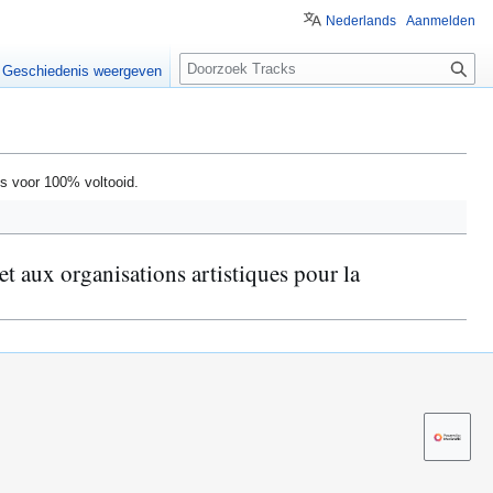
Nederlands
Aanmelden
Z
Geschiedenis weergeven
o
e
k
e
 is voor 100% voltooid.
n
t aux organisations artistiques pour la