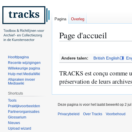
Pagina
Overleg
Page d'accueil
Naar
Naar
navigatie
zoeken
Hoofdpagina
Andere talen:
British English
Eng
springen
springen
Recente wijzigingen
Willekeurige pagina
TRACKS est conçu comme une va
Hulp met MediaWiki
préservation de leurs archives
Afspraken invoer
Mediawiki
Shortcuts
Tools
Deze pagina is voor het laatst bewerkt op 2 ju
Praktijkvoorbeelden
Partnerorganisaties
Privacybeleid
Over Tracks
Voorbehoud
Glossarium
Nieuws
Upload wizard