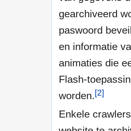
gearchiveerd wo
paswoord beveil
en informatie v
animaties die ee
Flash-toepassin
[
2
]
worden.
Enkele crawlers
website te arch