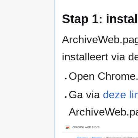
Stap 1: insta
ArchiveWeb.pag
installeert via 
Open Chrome
Ga via
deze li
ArchiveWeb.pa