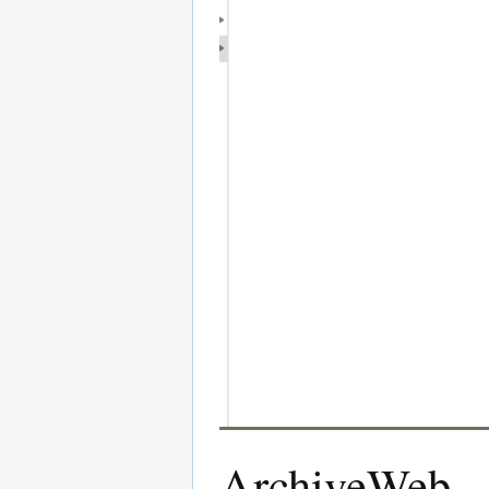
ArchiveWeb