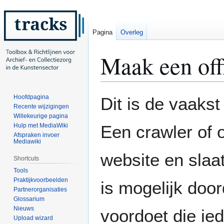
Pagina
Overleg
Maak een off
Naar
Naar
Hoofdpagina
Dit is de vaaks
navigatie
zoeken
Recente wijzigingen
Willekeurige pagina
springen
springen
Hulp met MediaWiki
Een crawler of 
Afspraken invoer
Mediawiki
website en slaa
Shortcuts
Tools
Praktijkvoorbeelden
is mogelijk doo
Partnerorganisaties
Glossarium
Nieuws
voordoet die ie
Upload wizard