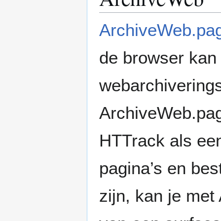
ArchiveWeb.pa
de browser kan
webarchivering
ArchiveWeb.page
HTTrack als ee
pagina’s en bes
zijn, kan je m